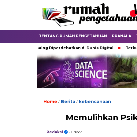
TENTANG RUMAH PENGETAHUAN
PRANALA
ka Ijazah Analog Diperdebatkan di Dunia Digital
Terkubur u
Home
Berita
kebencanaan
/
/
Memulihkan Psik
Redaksi
- Editor