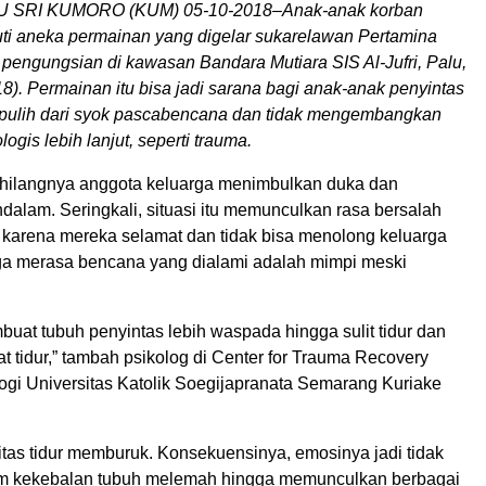
SRI KUMORO (KUM) 05-10-2018–Anak-anak korban
i aneka permainan yang digelar sukarelawan Pertamina
i pengungsian di kawasan Bandara Mutiara SIS Al-Jufri, Palu,
8). Permainan itu bisa jadi sarana bagi anak-anak penyintas
pulih dari syok pascabencana dan tidak mengembangkan
ogis lebih lanjut, seperti trauma.
hilangnya anggota keluarga menimbulkan duka dan
alam. Seringkali, situasi itu memunculkan rasa bersalah
 karena mereka selamat dan tidak bisa menolong keluarga
uga merasa bencana yang dialami adalah mimpi meski
mbuat tubuh penyintas lebih waspada hingga sulit tidur dan
t tidur,” tambah psikolog di Center for Trauma Recovery
ogi Universitas Katolik Soegijapranata Semarang Kuriake
itas tidur memburuk. Konsekuensinya, emosinya jadi tidak
tem kekebalan tubuh melemah hingga memunculkan berbagai