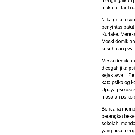
mengingatkan pa
muka air laut n
“Jika gejala sy
penyintas patu
Kuriake. Merek
Meski demikian
kesehatan jiwa
Meski demikian
dicegah jika ps
sejak awal. “Pe
kata psikolog 
Upaya psikoso
masalah psikolo
Bencana membua
berangkat beker
sekolah, mendad
yang bisa men