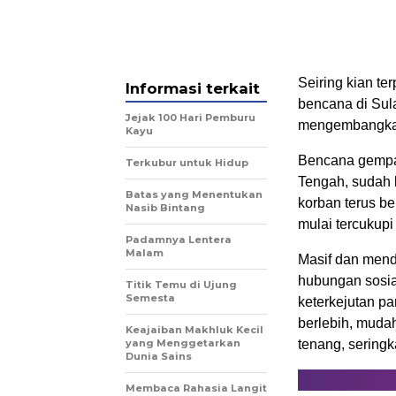
Seiring kian te
Informasi terkait
bencana di Sul
Jejak 100 Hari Pemburu
mengembangkan 
Kayu
Bencana gempa,
Terkubur untuk Hidup
Tengah, sudah b
Batas yang Menentukan
korban terus b
Nasib Bintang
mulai tercukupi
Padamnya Lentera
Malam
Masif dan mend
hubungan sosia
Titik Temu di Ujung
Semesta
keterkejutan p
berlebih, mudah
Keajaiban Makhluk Kecil
yang Menggetarkan
tenang, seringk
Dunia Sains
Membaca Rahasia Langit