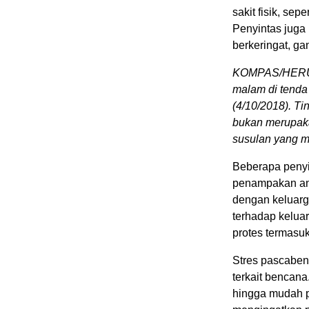
sakit fisik, sep
Penyintas juga
berkeringat, g
KOMPAS/HERU 
malam di tenda
(4/10/2018). T
bukan merupaka
susulan yang ma
Beberapa penyi
penampakan an
dengan keluarg
terhadap keluar
protes termasu
Stres pascaben
terkait bencan
hingga mudah p