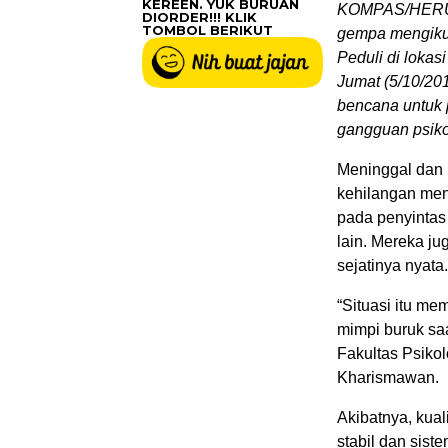
KEREEN. YUK BURUAN
KOMPAS/HERU 
DIORDER!!! KLIK
TOMBOL BERIKUT
gempa mengikut
Peduli di lokas
Jumat (5/10/201
bencana untuk 
gangguan psikol
Meninggal dan 
kehilangan mend
pada penyintas
lain. Mereka j
sejatinya nyata.
“Situasi itu me
mimpi buruk saa
Fakultas Psikol
Kharismawan.
Akibatnya, kual
stabil dan sis