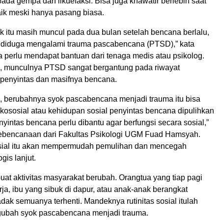
da gempa dan likuefaksi. Bisa juga khawatir berlebih saat
aik meski hanya pasang biasa.
ok itu masih muncul pada dua bulan setelah bencana berlalu,
t diduga mengalami trauma pascabencana (PTSD),” kata
a perlu mendapat bantuan dari tenaga medis atau psikolog.
, munculnya PTSD sangat bergantung pada riwayat
 penyintas dan masifnya bencana.
, berubahnya syok pascabencana menjadi trauma itu bisa
ikososial atau kehidupan sosial penyintas bencana dipulihkan
nyintas bencana perlu dibantu agar berfungsi secara sosial,”
kebencanaan dari Fakultas Psikologi UGM Fuad Hamsyah.
sial itu akan mempermudah pemulihan dan mencegah
gis lanjut.
t aktivitas masyarakat berubah. Orangtua yang tiap pagi
ja, ibu yang sibuk di dapur, atau anak-anak berangkat
ak semuanya terhenti. Mandeknya rutinitas sosial itulah
gubah syok pascabencana menjadi trauma.