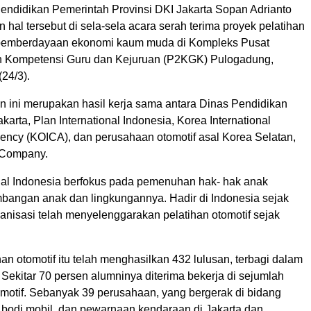
endidikan Pemerintah Provinsi DKI Jakarta Sopan Adrianto
al tersebut di sela-sela acara serah terima proyek pelatihan
 pemberdayaan ekonomi kaum muda di Kompleks Pusat
Kompetensi Guru dan Kejuruan (P2KGK) Pulogadung,
(24/3).
n ini merupakan hasil kerja sama antara Dinas Pendidikan
arta, Plan International Indonesia, Korea International
ency (KOICA), dan perusahaan otomotif asal Korea Selatan,
 Company.
onal Indonesia berfokus pada pemenuhan hak- hak anak
bangan anak dan lingkungannya. Hadir di Indonesia sejak
anisasi telah menyelenggarakan pelatihan otomotif sejak
an otomotif itu telah menghasilkan 432 lulusan, terbagi dalam
 Sekitar 70 persen alumninya diterima bekerja di sejumlah
motif. Sebanyak 39 perusahaan, yang bergerak di bidang
, bodi mobil, dan pewarnaan kendaraan di Jakarta dan