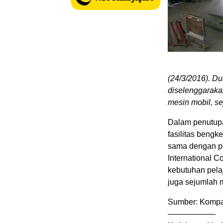
(24/3/2016). D
diselenggaraka
mesin mobil, se
Dalam penutupa
fasilitas bengk
sama dengan pe
International 
kebutuhan pelaj
juga sejumlah m
Sumber: Kompas
——————