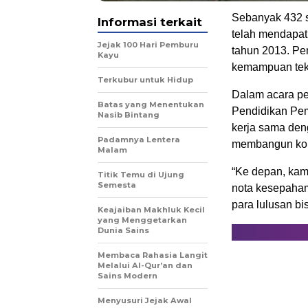
Sebanyak 432 s
Informasi terkait
telah mendapatk
Jejak 100 Hari Pemburu
tahun 2013. Pen
Kayu
kemampuan tekni
Terkubur untuk Hidup
Dalam acara pe
Batas yang Menentukan
Pendidikan Pem
Nasib Bintang
kerja sama den
Padamnya Lentera
membangun komp
Malam
“Ke depan, kam
Titik Temu di Ujung
Semesta
nota kesepaham
para lulusan bi
Keajaiban Makhluk Kecil
yang Menggetarkan
Dunia Sains
Membaca Rahasia Langit
Melalui Al-Qur’an dan
Sains Modern
Menyusuri Jejak Awal