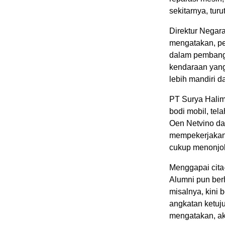
sekitarnya, tu
Direktur Negar
mengatakan, pe
dalam pembangu
kendaraan yang
lebih mandiri d
PT Surya Halim
bodi mobil, tel
Oen Netvino da
mempekerjakan 
cukup menonjol 
Menggapai cita-
Alumni pun berh
misalnya, kini
angkatan ketuj
mengatakan, akt