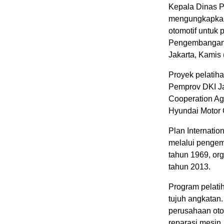
Kepala Dinas P
mengungkapkan h
otomotif untuk
Pengembangan 
Jakarta, Kamis 
Proyek pelatiha
Pemprov DKI Jak
Cooperation Ag
Hyundai Motor
Plan Internati
melalui pengem
tahun 1969, org
tahun 2013.
Program pelatih
tujuh angkatan.
perusahaan oto
reparasi mesin