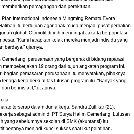
rut memberikan pemagangan dan perekrutan.
a Plan International Indonesia Mingming Remata Evora
latihan itu bertujuan agar anak muda menjadi pusat perhatian
nan global. Otomotif dipilih mengingat Jakarta berpopulasi
 besar. “Kami harapkan kelak mereka menjadi individu yang
an berdaya,” ujarnya.
 Cemerlang, perusahaan yang bergerak di bidang reparasi
ah mempekerjakan 19 orang dari tujuh angkatan program ini.
ri bagian pemasaran perusahaan itu menyatakan, pihaknya
tenaga kerja berkualitas lulusan program itu. “Banyak yang
dan berinisiatif,” ucapnya.
cita
arap terserap dalam dunia kerja. Sandra Zulfikar (21),
 bekerja sebagai admin di PT Surya Halim Cemerlang. Lulusan
uh yang sebelumnya sekolah di SMK (akuntansi) itu
if bertanya menjadi kunci sukses saat ikut pelatihan.