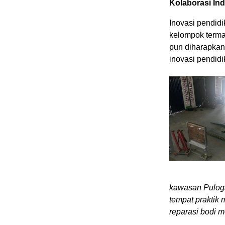
Kolaborasi In
Inovasi pendid
kelompok termar
pun diharapkan 
inovasi pendidik
kawasan Puloga
tempat praktik 
reparasi bodi m