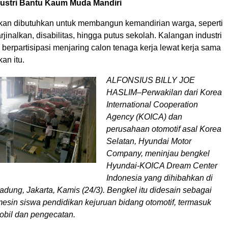
dustri Bantu Kaum Muda Mandiri
ikan dibutuhkan untuk membangun kemandirian warga, seperti
jinalkan, disabilitas, hingga putus sekolah. Kalangan industri
berpartisipasi menjaring calon tenaga kerja lewat kerja sama
an itu.
ALFONSIUS BILLY JOE
HASLIM–Perwakilan dari Korea
International Cooperation
Agency (KOICA) dan
perusahaan otomotif asal Korea
Selatan, Hyundai Motor
Company, meninjau bengkel
Hyundai-KOICA Dream Center
Indonesia yang dihibahkan di
dung, Jakarta, Kamis (24/3). Bengkel itu didesain sebagai
mesin siswa pendidikan kejuruan bidang otomotif, termasuk
obil dan pengecatan.