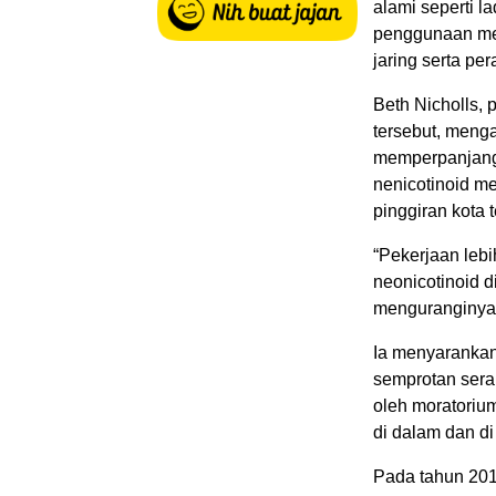
alami seperti l
penggunaan met
jaring serta pe
Beth Nicholls, 
tersebut, meng
memperpanjang
nenicotinoid me
pinggiran kota 
“Pekerjaan leb
neonicotinoid d
menguranginya,”
Ia menyarankan
semprotan seran
oleh moratorium
di dalam dan di 
Pada tahun 201