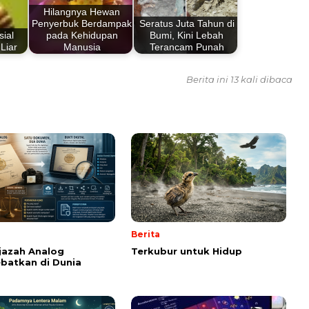
Hilangnya Hewan
Penyerbuk Berdampak
Seratus Juta Tahun di
ial
pada Kehidupan
Bumi, Kini Lebah
Liar
Manusia
Terancam Punah
Berita ini 13 kali dibaca
Berita
Ijazah Analog
Terkubur untuk Hidup
batkan di Dunia