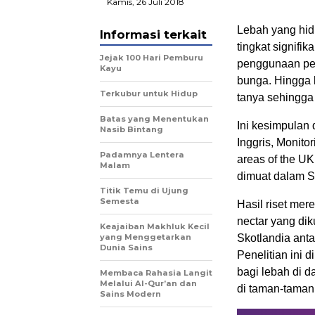
Kamis, 26 Juli 2018
Lebah yang hidu
Informasi terkait
tingkat signifi
Jejak 100 Hari Pemburu
penggunaan pes
Kayu
bunga. Hingga 
Terkubur untuk Hidup
tanya sehingga 
Batas yang Menentukan
Ini kesimpulan 
Nasib Bintang
Inggris, Monito
Padamnya Lentera
areas of the UK 
Malam
dimuat dalam S
Titik Temu di Ujung
Semesta
Hasil riset mer
nectar yang dik
Keajaiban Makhluk Kecil
yang Menggetarkan
Skotlandia anta
Dunia Sains
Penelitian ini 
bagi lebah di 
Membaca Rahasia Langit
Melalui Al-Qur’an dan
di taman-taman 
Sains Modern