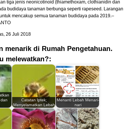
 tiga jenis neonicotinoid (thiamethoxam, clothianidin dan
pada budidaya tanaman berbunga seperti rapeseed. Larangan
 untuk mencakup semua tanaman budidaya pada 2019.–
ANTO
, 26 Juli 2018
an menarik di Rumah Pengetahuan.
u melewatkan?:
atkan
 dan
Catatan Iptek;
Menanti Lebah Menari-
Menyelamatkan Lebah
nari