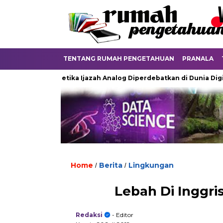
TENTANG RUMAH PENGETAHUAN
PRANALA
Kayu
Ketika Ijazah Analog Diperdebatkan di Dunia Digital
Home
Berita
Lingkungan
/
/
Lebah Di Inggri
Redaksi
- Editor