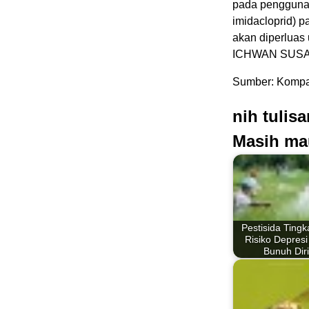
pada penggunaan
imidacloprid) 
akan diperluas
ICHWAN SUS
Sumber: Kompas
nih tulis
Masih ma
Pestisida Tingk
Risiko Depresi
Bunuh Diri