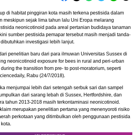
p di habitat pinggiran kota masih terkena pestisida dalam
kan meskipun sejak lima tahun lalu Uni Eropa melarang
tisida neonicotinoid pada areal pertanian budidaya tanaman
kini sumber pestisida pemapar tersebut masih menjadi tanda-
dibutuhkan investigasi lebih lanjut.
dari penelitian baru dari para ilmuwan Universitas Sussex di
ring neonicotinoid exposure for bees in rural and peri-urban
during the transition from pre- to post-moratorium, seperti
ciencedaily, Rabu (24/7/2018).
eka menjumpai lebih dari setengah serbuk sari dan sampel
umpulkan dari sarang lebah di Sussex, Hertfordshire, dan
ra tahun 2013-2018 masih terkontaminasi neonicotinoid.
diklaim merupakan penelitian pertama yang menenyoroti risiko
daerah perkotaan yang ditimbulkan oleh penggunaan pestisida
kota.