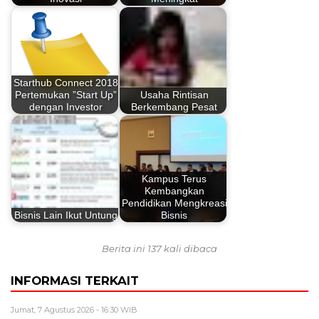
Starthub Connect 2018
Pertemukan ”Start Up”
Usaha Rintisan
dengan Investor
Berkembang Pesat
Kampus Terus
Kembangkan
Pendidikan Mengkreasi
Bisnis Lain Ikut Untung
Bisnis
Berita ini 137 kali dibaca
INFORMASI TERKAIT
Jumat, 7 Agustus 2026 - 16:30 WIB