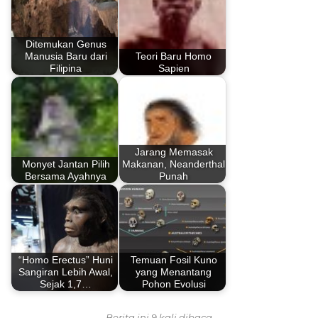
Ditemukan Genus
Manusia Baru dari
Teori Baru Homo
Filipina
Sapien
Jarang Memasak
Monyet Jantan Pilih
Makanan, Neanderthal
Bersama Ayahnya
Punah
“Homo Erectus” Huni
Temuan Fosil Kuno
Sangiran Lebih Awal,
yang Menantang
Sejak 1,7…
Pohon Evolusi
Berita ini 9 kali dibaca