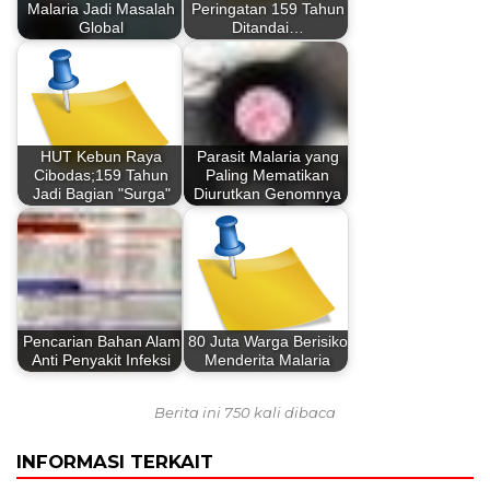
Malaria Jadi Masalah
Peringatan 159 Tahun
Global
Ditandai…
HUT Kebun Raya
Parasit Malaria yang
Cibodas;159 Tahun
Paling Mematikan
Jadi Bagian "Surga"
Diurutkan Genomnya
Pencarian Bahan Alam
80 Juta Warga Berisiko
Anti Penyakit Infeksi
Menderita Malaria
Berita ini 750 kali dibaca
INFORMASI TERKAIT