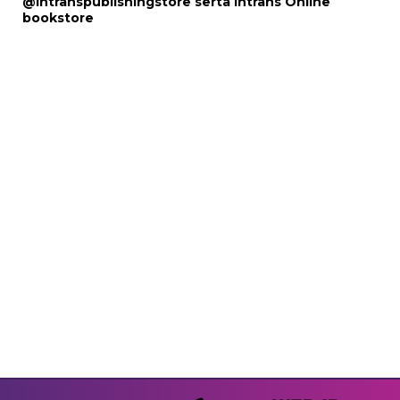
@intranspublishingstore
serta
Intrans Online
bookstore