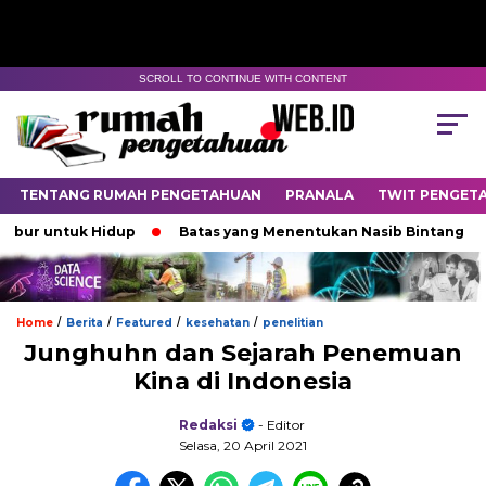
SCROLL TO CONTINUE WITH CONTENT
TENTANG RUMAH PENGETAHUAN
PRANALA
TWIT PENGET
ntuk Hidup
Batas yang Menentukan Nasib Bintang
Pad
/
/
/
/
Home
Berita
Featured
kesehatan
penelitian
Junghuhn dan Sejarah Penemuan
Kina di Indonesia
Redaksi
- Editor
Selasa, 20 April 2021