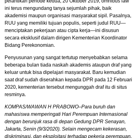
pelantikan periode kedua, 20 Oktober 2019, omnibus law
ini terus mengundang tanya sejumlah pihak, baik
akademisi maupun organisasi masyarakat sipil. Pasalnya,
RUU yang memiliki tujuan populis, seperti judul RUU—
menciptakan pekerjaan atau cipta kerja—ini disusun
secara eksklusif dalam dirigen Kementerian Koordinator
Bidang Perekonomian.
Penyusunan yang sangat tertutup menyebabkan selama
beberapa bulan tiada naskah akademis ataupun draf yang
keluar untuk bisa dipelajari masyarakat. Baru kemudian
saat draf sudah diserahkan kepada DPR pada 12 Februari
2020, kementerian tersebut mengunggah draf itu di situs
resminya.
KOMPAS/WAWAN H PRABOWO–Para buruh dan
mahasiswa memperingati Hari Perempuan Internasional
dengan berunjuk rasa di depan Gedung DPR Senayan,
Jakarta, Senin (9/3/2020). Selain mengecam kekerasan,
diskriminasi, dan eksploitasi terhadap pekerja perempuan,