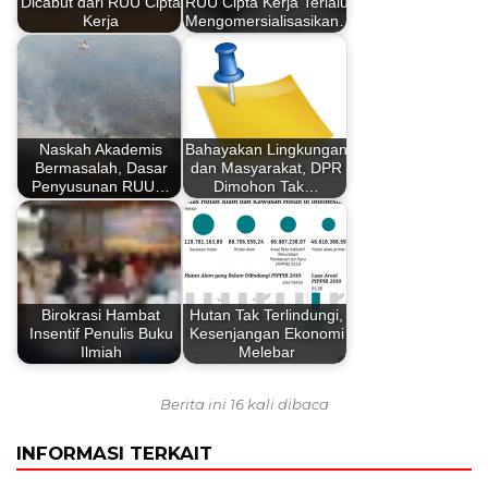
Dicabut dari RUU Cipta
RUU Cipta Kerja Terlalu
Kerja
Mengomersialisasikan…
Naskah Akademis
Bahayakan Lingkungan
Bermasalah, Dasar
dan Masyarakat, DPR
Penyusunan RUU…
Dimohon Tak…
Birokrasi Hambat
Hutan Tak Terlindungi,
Insentif Penulis Buku
Kesenjangan Ekonomi
Ilmiah
Melebar
Berita ini 16 kali dibaca
INFORMASI TERKAIT