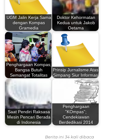
UGM Jalin Kerja Sama
Doktor Kehormatan
dengan Kompas
Kedua untuk Jakob
Gramedia
Oetama
Penghargaan Kompas;
Bangsa Butuh
Prinsip Jurnalisme Atasi
Semangat Totalitas
Simpang Siur Informasi
Penghargaan
Saat Pendiri Raksasa
”KOmpas”;
Mesin Pencari Berada
Cendekiawan
di Indonesia
Berdedikasi 2014
Berita ini 34 kali dibaca