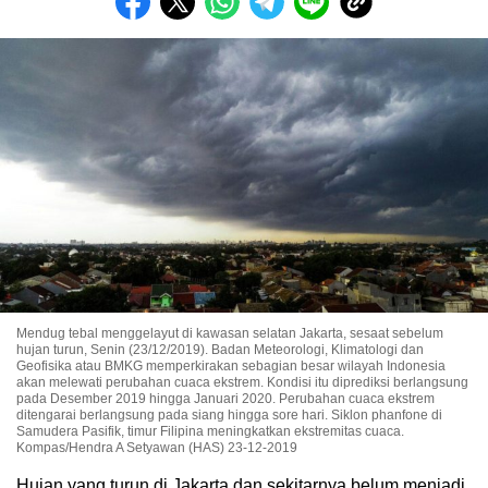
Mendug tebal menggelayut di kawasan selatan Jakarta, sesaat sebelum
hujan turun, Senin (23/12/2019). Badan Meteorologi, Klimatologi dan
Geofisika atau BMKG memperkirakan sebagian besar wilayah Indonesia
akan melewati perubahan cuaca ekstrem. Kondisi itu diprediksi berlangsung
pada Desember 2019 hingga Januari 2020. Perubahan cuaca ekstrem
ditengarai berlangsung pada siang hingga sore hari. Siklon phanfone di
Samudera Pasifik, timur Filipina meningkatkan ekstremitas cuaca.
Kompas/Hendra A Setyawan (HAS) 23-12-2019
Hujan yang turun di Jakarta dan sekitarnya belum menjadi