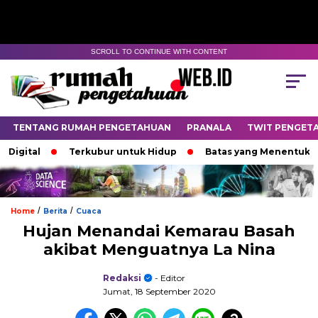
SCROLL TO CONTINUE WITH CONTENT
TENTANG RUMAH PENGETAHUAN
PRANALA
TWIT PENGET
gital
Terkubur untuk Hidup
Batas yang Menentukan Na
/
/
Home
Berita
Cuaca
Hujan Menandai Kemarau Basah
akibat Menguatnya La Nina
Redaksi
- Editor
Jumat, 18 September 2020