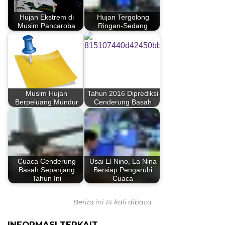
Hujan Ekstrem di
Hujan Tergolong
Musim Pancaroba
Ringan-Sedang
Musim Hujan
Tahun 2016 Diprediksi
Berpeluang Mundur
Cenderung Basah
Cuaca Cenderung
Usai El Nino, La Nina
Basah Sepanjang
Bersiap Pengaruhi
Tahun Ini
Cuaca
Berita ini 14 kali dibaca
INFORMASI TERKAIT