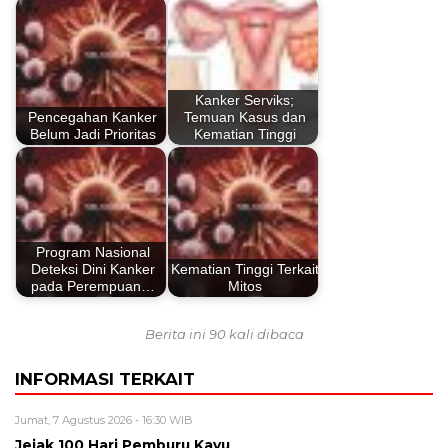
Kanker Serviks;
Pencegahan Kanker
Temuan Kasus dan
Belum Jadi Prioritas
Kematian Tinggi
Program Nasional
Deteksi Dini Kanker
Kematian Tinggi Terkait
pada Perempuan…
Mitos
Berita ini 90 kali dibaca
INFORMASI TERKAIT
Jumat, 7 Agustus 2026 - 16:30 WIB
Jejak 100 Hari Pemburu Kayu