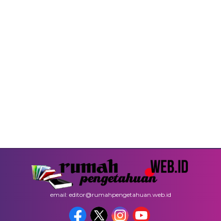
email: editor@rumahpengetahuan.web.id