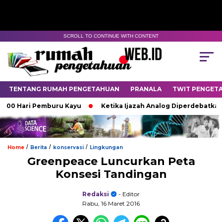
SCROLL TO CONTINUE WITH CONTENT
TENTANG RUMAH PENGETAHUAN
PRANALA
TWIT PENGET
0 Hari Pemburu Kayu
Ketika Ijazah Analog Diperdebatkan di D
/
/
/
Home
Berita
konservasi
Lingkungan
Greenpeace Luncurkan Peta
Konsesi Tandingan
Redaksi
- Editor
Rabu, 16 Maret 2016