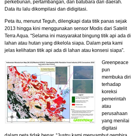
perkebunan, pertambangan, dan batubara dari daerah.
Data itu lalu dikompilasi dan didigitasi.
Peta itu, menurut Teguh, dilengkapi data titik panas sejak
2013 hingga kini menggunakan sensor Modis dari Satelit
Terra Aqua. “Selama ini masyarakat bingung titik api ada di
lahan atau hutan yang dikelola siapa. Dalam peta kami
jelas kelihatan titik api ada di lahan atau konsesi siapa”.
Greenpeace
pun
membuka diri
terhadap
koreksi
pemerintah
atau
perusahaan
yang menilai
digitasi
dalam peta tidak benar. “Justru kami menyambut gembira