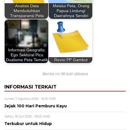
Analisis Data
Melalui Peta, Orang
Membutuhkan
Papua Lindungi
Transparansi Peta
Daerahnya Sendiri
Informasi Geografis;
Ego Sektoral Picu
Dualisme Peta Tematik
Revisi PP Gambut
Berita ini 56 kali dibaca
INFORMASI TERKAIT
Jumat, 7 Agustus 2026 - 16:30 WIB
Jejak 100 Hari Pemburu Kayu
Sabtu, 18 Juli 2026 - 09:20 WIB
Terkubur untuk Hidup