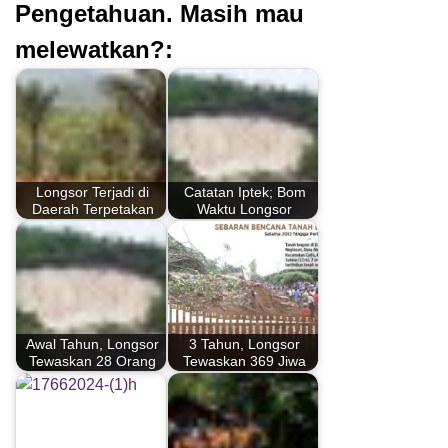
Pengetahuan. Masih mau
melewatkan?:
Longsor Terjadi di
Catatan Iptek; Bom
Daerah Terpetakan
Waktu Longsor
Awal Tahun, Longsor
3 Tahun, Longsor
Tewaskan 28 Orang
Tewaskan 369 Jiwa