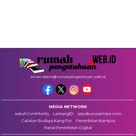
email: editor@rumahpengetahuan.web.id
MEDIA NETWORK
sukuhComMunity
LantangID
sepakunusantara.com
Catatan Budaya Kang Pur
Penerbitan Kampus
Kanal Penerbitan Digital