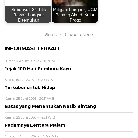
Sebanyak 34 Titik
Mitigasi Longsor; UGM
Rawan Longsor
Pasang Alat di Kulon
Ditemukan
Progo
Berita ini 14 kali dibaca
INFORMASI TERKAIT
Jumat, 7 Agustus 2026 - 16:30 WIB
Jejak 100 Hari Pemburu Kayu
Sabtu, 18 Juli 2026 - 09:20 WIB
Terkubur untuk Hidup
Kamis, 25 Juni 2026 - 20:11 WIB
Batas yang Menentukan Nasib Bintang
Kamis, 25 Juni 2026 - 14:21 WIB
Padamnya Lentera Malam
Minggu, 21 Juni 2026 - 09:56 WIB