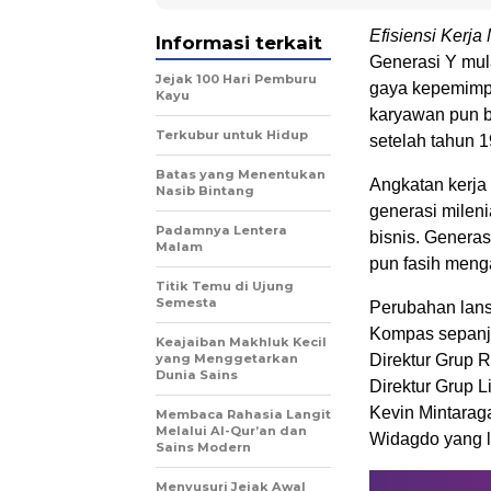
Efisiensi Kerja
Informasi terkait
Generasi Y mula
Jejak 100 Hari Pemburu
gaya kepemimpi
Kayu
karyawan pun b
Terkubur untuk Hidup
setelah tahun 
Batas yang Menentukan
Angkatan kerja 
Nasib Bintang
generasi milen
Padamnya Lentera
bisnis. Genera
Malam
pun fasih menga
Titik Temu di Ujung
Semesta
Perubahan lans
Kompas sepanjan
Keajaiban Makhluk Kecil
yang Menggetarkan
Direktur Grup 
Dunia Sains
Direktur Grup 
Kevin Mintarag
Membaca Rahasia Langit
Melalui Al-Qur’an dan
Widagdo yang l
Sains Modern
Menyusuri Jejak Awal