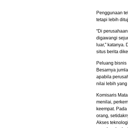
Penggunaan tek
tetapi lebih di
“Di perusahaan
digawangi seju
luar,” katanya.
situs berita di
Peluang bisnis
Besarnya jumla
apabila perusa
nilai lebih yan
Komisaris Mata
menilai, perkem
keempat. Pada e
orang, setidak
Akses teknolog