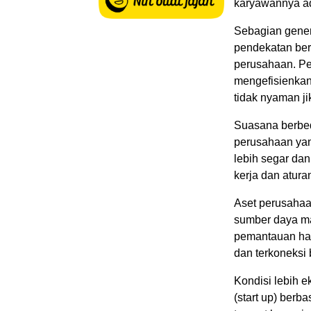
karyawannya ad
Sebagian gener
pendekatan be
perusahaan. P
mengefisienkan
tidak nyaman j
Suasana berbed
perusahaan yang
lebih segar da
kerja dan atura
Aset perusahaan
sumber daya ma
pemantauan hasi
dan terkoneksi 
Kondisi lebih 
(start up) berba