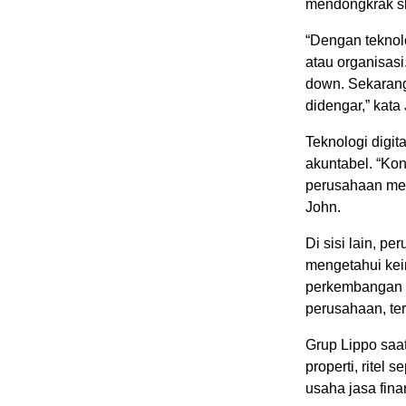
mendongkrak sk
“Dengan teknol
atau organisasi
down. Sekarang 
didengar,” kata
Teknologi digi
akuntabel. “Ko
perusahaan men
John.
Di sisi lain, p
mengetahui kei
perkembangan te
perusahaan, te
Grup Lippo saa
properti, ritel 
usaha jasa fina