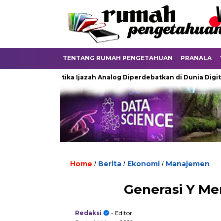
TENTANG RUMAH PENGETAHUAN
PRANALA
ayu
Ketika Ijazah Analog Diperdebatkan di Dunia Digital
Home
Berita
Ekonomi
Manajemen
/
/
/
Generasi Y Me
Redaksi
- Editor