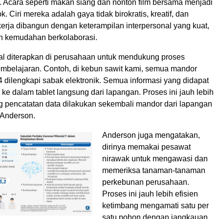
. Acara seperti makan siang dan nonton film bersama menjadi
. Ciri mereka adalah gaya tidak birokratis, kreatif, dan
a kerja dibangun dengan keterampilan interpersonal yang kuat,
n kemudahan berkolaborasi.
ital diterapkan di perusahaan untuk mendukung proses
pembelajaran. Contoh, di kebun sawit kami, semua mandor
 dilengkapi sabak elektronik. Semua informasi yang didapat
 ke dalam tablet langsung dari lapangan. Proses ini jauh lebih
g pencatatan data dilakukan sekembali mandor dari lapangan
a Anderson.
Anderson juga mengatakan,
dirinya memakai pesawat
nirawak untuk mengawasi dan
memeriksa tanaman-tanaman
perkebunan perusahaan.
Proses ini jauh lebih efisien
ketimbang mengamati satu per
satu pohon dengan jangkauan