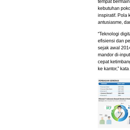
tempat bermain
kebutuhan pokok
inspiratif. Pol
antusiasme, da
“Teknologi dig
efisiensi dan 
sejak awal 2014
mandor di-input
cepat ketimban
ke kantor,” kat