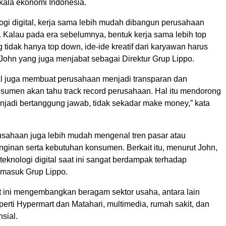
ala ekonomi Indonesia.
ogi digital, kerja sama lebih mudah dibangun perusahaan
. Kalau pada era sebelumnya, bentuk kerja sama lebih top
tidak hanya top down, ide-ide kreatif dari karyawan harus
 John yang juga menjabat sebagai Direktur Grup Lippo.
tal juga membuat perusahaan menjadi transparan dan
nsumen akan tahu track record perusahaan. Hal itu mendorong
jadi bertanggung jawab, tidak sekadar make money,” kata
erusahaan juga lebih mudah mengenal tren pasar atau
nginan serta kebutuhan konsumen. Berkait itu, menurut John,
knologi digital saat ini sangat berdampak terhadap
rmasuk Grup Lippo.
t ini mengembangkan beragam sektor usaha, antara lain
seperti Hypermart dan Matahari, multimedia, rumah sakit, dan
nsial.