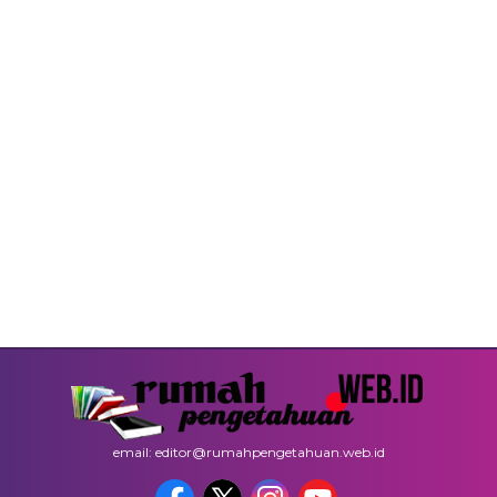
email: editor@rumahpengetahuan.web.id