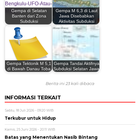
Gempa di Selatan
Gempa M 6,3 di Laut
Banten dari Zona
Jawa Disebabkan
Subduksi
Aktivitas Subduksi
Gempa Tektonik M 5,1
Gempa Tandai Aktifnya
di Bawah Danau Toba
Subduksi Selatan Jawa
Berita ini 23 kali dibaca
INFORMASI TERKAIT
Sabtu, 18 Juli 2026 - 09:20 WIB
Terkubur untuk Hidup
Kamis, 25 Juni 2026 - 20:11 WIB
Batas yang Menentukan Nasib Bintang