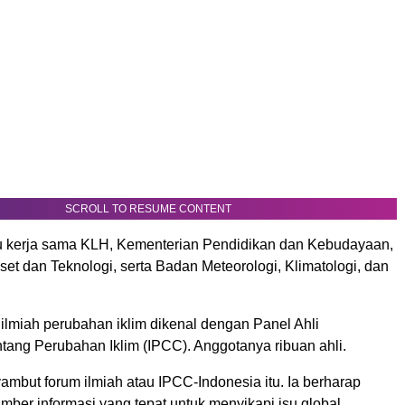
SCROLL TO RESUME CONTENT
tu kerja sama KLH, Kementerian Pendidikan dan Kebudayaan,
et dan Teknologi, serta Badan Meteorologi, Klimatologi, dan
 ilmiah perubahan iklim dikenal dengan Panel Ahli
tang Perubahan Iklim (IPCC). Anggotanya ribuan ahli.
mbut forum ilmiah atau IPCC-Indonesia itu. Ia berharap
sumber informasi yang tepat untuk menyikapi isu global