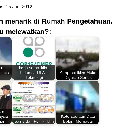
s, 15 Juni 2012
an menarik di Rumah Pengetahuan.
u melewatkan?:
lim;
kerja sama iklim;
nesia
Polandia-RI Alih
Adaptasi Iklim Mulai
t…
Teknologi
Digarap Serius
sor
aysia
Ketersediaan Data
ian
Sains dan Politik Iklim
Belum Memadai