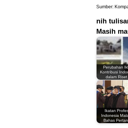
Sumber: Kompa
nih tulis
Masih ma
Perubahan Ik
Kontribusi Indo
dalam Rise
Ikatan Profe
Indonesia Mal
Bahas Pertan