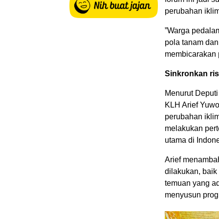
perubahan iklim
”Warga pedala
pola tanam dan
membicarakan p
Sinkronkan ris
Menurut Deputi
KLH Arief Yuwon
perubahan ikli
melakukan pert
utama di Indone
Arief menambahk
dilakukan, bai
temuan yang ad
menyusun prog