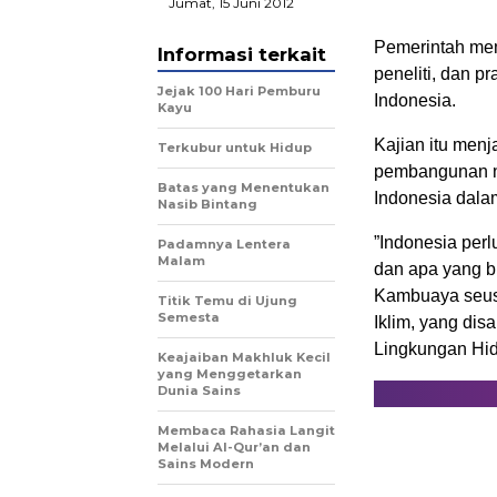
Jumat, 15 Juni 2012
Pemerintah mem
Informasi terkait
peneliti, dan p
Jejak 100 Hari Pemburu
Indonesia.
Kayu
Kajian itu men
Terkubur untuk Hidup
pembangunan n
Batas yang Menentukan
Indonesia dalam
Nasib Bintang
”Indonesia perl
Padamnya Lentera
Malam
dan apa yang b
Kambuaya seus
Titik Temu di Ujung
Semesta
Iklim, yang di
Lingkungan Hidu
Keajaiban Makhluk Kecil
yang Menggetarkan
Dunia Sains
Membaca Rahasia Langit
Melalui Al-Qur’an dan
Sains Modern