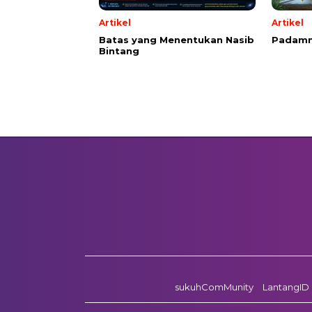
Artikel
Artikel
Batas yang Menentukan Nasib
Padamn
Bintang
sukuhComMunity
LantangID