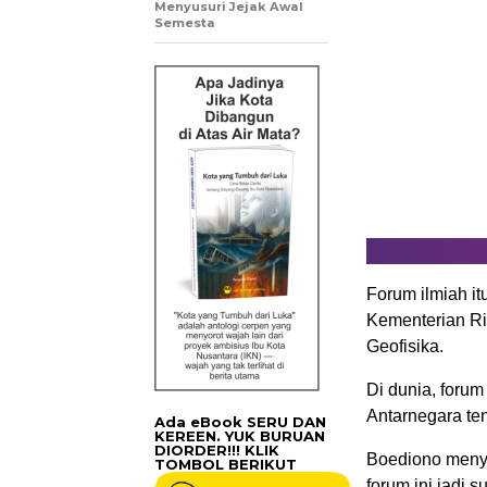
Menyusuri Jejak Awal
Semesta
Forum ilmiah i
Kementerian Ris
Geofisika.
Di dunia, forum
Antarnegara ten
Ada eBook SERU DAN
KEREEN. YUK BURUAN
DIORDER!!! KLIK
Boediono menya
TOMBOL BERIKUT
forum ini jadi 