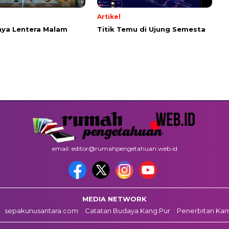
Artikel
ya Lentera Malam
Titik Temu di Ujung Semesta
email: editor@rumahpengetahuan.web.id
MEDIA NETWORK
sepakunusantara.com
Catatan Budaya Kang Pur
Penerbitan Ka