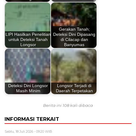
Gerakan Tanah;
LIPI Hasilkan Penelitian
Deteksi Dini Dipasang
untuk Deteksi Tanah
di Cilacap dan
Longsor
Banyumas
Deteksi Dini Longsor
Longsor Terjadi di
Masih Minim
Daerah Terpetakan
Berita ini 108 kali dibaca
INFORMASI TERKAIT
Sabtu, 18 Juli 2026 - 09:20 WIB