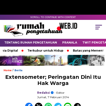
SCROLL TO CONTINUE WITH CONTENT
TENTANG RUMAH PENGETAHUAN
PRANALA
TWIT PENGET
igital
Terkubur untuk Hidup
Batas yang Menentukan N
/
Home
Berita
Extensometer; Peringatan Dini Itu
Hak Warga
Redaksi
- Editor
Jumat, 7 Februari 2014