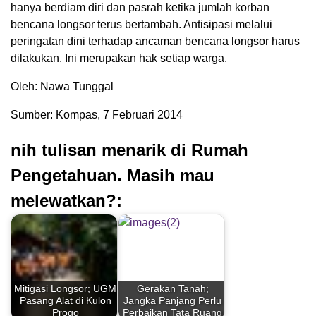
hanya berdiam diri dan pasrah ketika jumlah korban
bencana longsor terus bertambah. Antisipasi melalui
peringatan dini terhadap ancaman bencana longsor harus
dilakukan. Ini merupakan hak setiap warga.
Oleh: Nawa Tunggal
Sumber: Kompas, 7 Februari 2014
nih tulisan menarik di Rumah
Pengetahuan. Masih mau
melewatkan?:
Mitigasi Longsor; UGM
Gerakan Tanah;
Pasang Alat di Kulon
Jangka Panjang Perlu
Progo
Perbaikan Tata Ruang