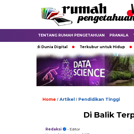
TENTANG RUMAH PENGETAHUAN
PRANALA
rdebatkan di Dunia Digital
Terkubur untuk Hidup
Batas
Home
Artikel
Pendidikan Tinggi
/
/
Di Balik Te
Redaksi
- Editor