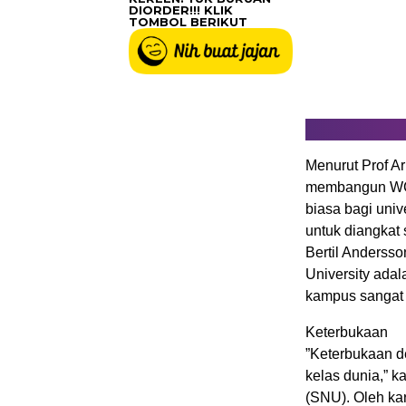
DIORDER!!! KLIK
TOMBOL BERIKUT
Menurut Prof A
membangun WCU 
biasa bagi univ
untuk diangkat 
Bertil Andersso
University ada
kampus sangat 
Keterbukaan
”Keterbukaan d
kelas dunia,” k
(SNU). Oleh kar