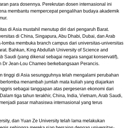
ran para dosennya. Perekrutan dosen internasional ini
arena membantu mempercepat pengalihan budaya akademik
mur.
itas di Asia mustahil menutup diri dari pengaruh Barat.
versitas di China, Singapura, Abu Dhabi, Dubai, dan Arab
-lomba membuka branch campus dari universitas-universitas
rat. Bahkan, King Abdullah University of Science and
b Saudi (yang dikenal sebagai negara sangat konservatif),
pin Dr Jean-Lou Chameo berkebangsaan Perancis.
n tinggi di Asia sesungguhnya telah mengalami perubahan
a berlomba menambah jumlah mata kuliah yang diajarkan
nggris sebagai tanggapan atas pergeseran ekonomi dari
 Dalam tiga tahun terakhir, China, India, Vietnam, Arab Saudi,
 menjadi pasar mahasiswa internasional yang terus
rsity, dan Yuan Ze University telah lama melakukan
tegis sehingga mereka siap bersaing dengan universitas-