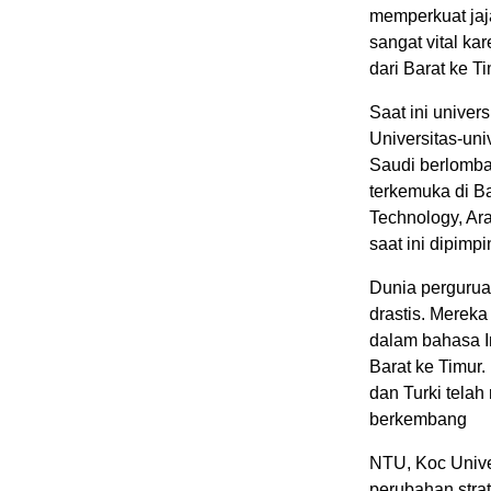
memperkuat jaja
sangat vital k
dari Barat ke Ti
Saat ini univers
Universitas-uni
Saudi berlomba
terkemuka di Ba
Technology, Ara
saat ini dipim
Dunia pergurua
drastis. Merek
dalam bahasa I
Barat ke Timur.
dan Turki telah
berkembang
NTU, Koc Unive
perubahan stra