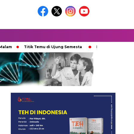
Titik Temu di Ujung Semesta
Ketika Ijazah Analog Dipe