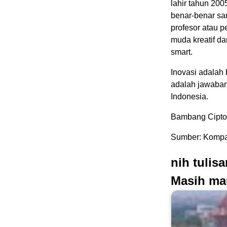
lahir tahun 200
benar-benar san
profesor atau p
muda kreatif d
smart.
Inovasi adalah
adalah jawaban
Indonesia.
Bambang Cipto
Sumber: Kompa
nih tulis
Masih ma