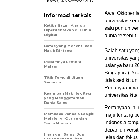
Kamis, 14 November 2013
Awal Oktober l
Informasi terkait
universitas se
Ketika Ijazah Analog
satu pun univers
Diperdebatkan di Dunia
Digital
dunia tersebut.
Batas yang Menentukan
Salah satu yang
Nasib Bintang
universitas yan
Padamnya Lentera
usianya baru 20
Malam
Singapura), Yua
Titik Temu di Ujung
tidak sedikit u
Semesta
Pertanyaannya,
Keajaiban Makhluk Kecil
universitas kita
yang Menggetarkan
Dunia Sains
Pertanyaan ini
Membaca Rahasia Langit
maju tentang p
Melalui Al-Qur’an dan
Indonesia tam
Sains Modern
depan universit
Iman dan Sains, Dua
jelas dan fokus