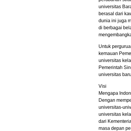
universitas Ba
berasal dari ka
dunia ini juga 
di berbagai bel
mengembangkan 
Untuk perguruan
kemauan Pemer
universitas ke
Pemerintah Sin
universitas bar
Visi
Mengapa Indone
Dengan memperh
universitas-un
universitas kel
dari Kementeri
masa depan pend