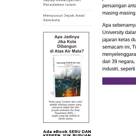
Sayap Kebangkitan
Peradaban Islam
persaingan ant
masing-masing
Menyusuri Jejak Awal
Semesta
Apa sebenarnya
University dal
jajaran kelas d
semacam ini, T
menyelenggarak
dari 39 negara,
industri, seper
Ada eBook SERU DAN
KEREEN. YUK BURUAN