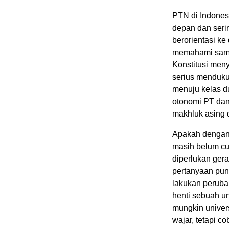
PTN di Indones
depan dan seri
berorientasi k
memahami sama
Konstitusi men
serius menduk
menuju kelas du
otonomi PT dan
makhluk asing 
Apakah dengan t
masih belum cu
diperlukan gera
pertanyaan pun
lakukan perubah
henti sebuah u
mungkin univer
wajar, tetapi 