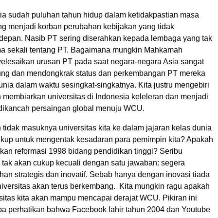
ia sudah puluhan tahun hidup dalam ketidakpastian masa
ng menjadi korban perubahan kebijakan yang tidak
e depan. Nasib PT sering diserahkan kepada lembaga yang tak
 sekali tentang PT. Bagaimana mungkin Mahkamah
yelesaikan urusan PT pada saat negara-negara Asia sangat
ung dan mendongkrak status dan perkembangan PT mereka
nia dalam waktu sesingkat-singkatnya. Kita justru mengebiri
 membiarkan universitas di Indonesia keleleran dan menjadi
dikancah persaingan global menuju WCU.
idak masuknya universitas kita ke dalam jajaran kelas dunia
kup untuk mengentak kesadaran para pemimpin kita? Apakah
kan reformasi 1998 bidang pendidikan tinggi? Seribu
 tak akan cukup kecuali dengan satu jawaban: segera
an strategis dan inovatif. Sebab hanya dengan inovasi tiada
niversitas akan terus berkembang. Kita mungkin ragu apakah
sitas kita akan mampu mencapai derajat WCU. Pikiran ini
coba perhatikan bahwa Facebook lahir tahun 2004 dan Youtube