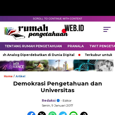
SCROLL TO CONTINUE WITH CONTENT
TENTANG RUMAH PENGETAHUAN
PRANALA
TWIT PENGET
Analog Diperdebatkan di Dunia Digital
Terkubur untuk Hidup
/
Home
Artikel
Demokrasi Pengetahuan dan
Universitas
Redaksi
- Editor
Senin, 9 Januari 2017