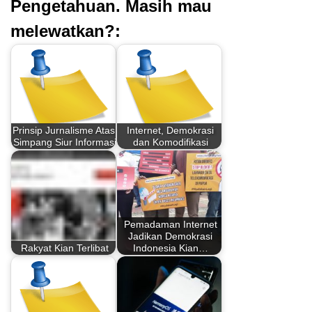
Pengetahuan. Masih mau
melewatkan?:
Prinsip Jurnalisme Atasi
Internet, Demokrasi
Simpang Siur Informasi
dan Komodifikasi
Pemadaman Internet
Jadikan Demokrasi
Rakyat Kian Terlibat
Indonesia Kian…