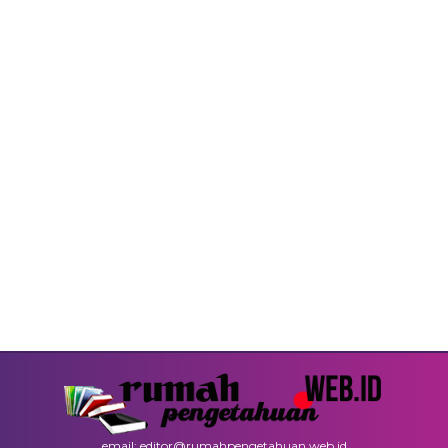
email: editor@rumahpengetahuan.web.id