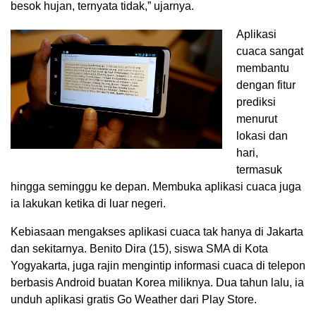
besok hujan, ternyata tidak,” ujarnya.
Aplikasi
cuaca sangat
membantu
dengan fitur
prediksi
menurut
lokasi dan
hari,
termasuk
hingga seminggu ke depan. Membuka aplikasi cuaca juga
ia lakukan ketika di luar negeri.
Kebiasaan mengakses aplikasi cuaca tak hanya di Jakarta
dan sekitarnya. Benito Dira (15), siswa SMA di Kota
Yogyakarta, juga rajin mengintip informasi cuaca di telepon
berbasis Android buatan Korea miliknya. Dua tahun lalu, ia
unduh aplikasi gratis Go Weather dari Play Store.