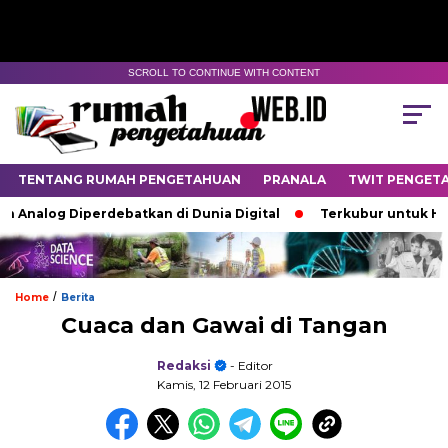
SCROLL TO CONTINUE WITH CONTENT
TENTANG RUMAH PENGETAHUAN
PRANALA
TWIT PENGET
alog Diperdebatkan di Dunia Digital
Terkubur untuk Hidup
/
Home
Berita
Cuaca dan Gawai di Tangan
Redaksi
- Editor
Kamis, 12 Februari 2015