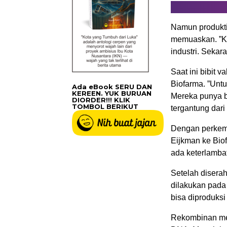
Namun produktiv
memuaskan. ”Kit
industri. Seka
Saat ini bibit 
Biofarma. ”Unt
Ada eBook SERU DAN
KEREEN. YUK BURUAN
Mereka punya bi
DIORDER!!! KLIK
TOMBOL BERIKUT
tergantung dari
Dengan perkemb
Eijkman ke Bio
ada keterlamba
Setelah diserah
dilakukan pada k
bisa diproduksi
Rekombinan me