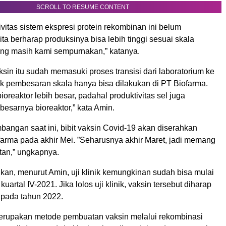
SCROLL TO RESUME CONTENT
itas sistem ekspresi protein rekombinan ini belum
a berharap produksinya bisa lebih tinggi sesuai skala
rang masih kami sempurnakan,” katanya.
vaksin itu sudah memasuki proses transisi dari laboratorium ke
uk pembesaran skala hanya bisa dilakukan di PT Biofarma.
oreaktor lebih besar, padahal produktivitas sel juga
 besarnya bioreaktor,” kata Amin.
angan saat ini, bibit vaksin Covid-19 akan diserahkan
farma pada akhir Mei. ”Seharusnya akhir Maret, jadi memang
tan,” ungkapnya.
kan, menurut Amin, uji klinik kemungkinan sudah bisa mulai
uartal IV-2021. Jika lolos uji klinik, vaksin tersebut diharap
 pada tahun 2022.
rupakan metode pembuatan vaksin melalui rekombinasi