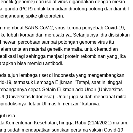
enetik (genome) dari isolat virus digandakan dengan mesin
tai ganda (PCR) untuk kemudian dipotong-potong dan diambil
ngandung spike glikoprotein.
ng membuat SARS-CoV-2, virus korona penyebab Covid-19,
ke tubuh korban dan merusaknya. Selanjutnya, dia disisipkan
sel hewan percobaan sampai potongan genome virus itu
 dalam untaian material genetik mamalia, untuk kemudian
eplikasi lagi sehingga menjadi protein rekombinan yang jika
arapkan bisa memicu antibodi.
ada tujuh lembaga riset di Indonesia yang mengembangkan
vid-19, termasuk Lembaga Eijkman. ”Tetapi, saat ini tinggal
embangannya cepat. Selain Eijkman ada Unair (Universitas
UI (Universitas Indonesia). Unair juga sudah mendapat mitra
roduksinya, tetapi UI masih mencari,” katanya.
jut usia
ta Kementerian Kesehatan, hingga Rabu (21/4/2021) malam,
ang sudah mendapatkan suntikan pertama vaksin Covid-19