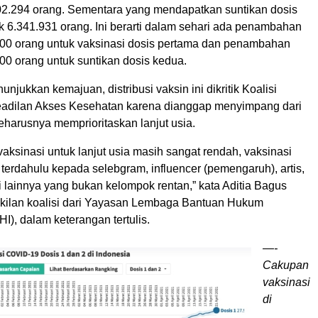
2.294 orang. Sementara yang mendapatkan suntikan dosis
 6.341.931 orang. Ini berarti dalam sehari ada penambahan
.000 orang untuk vaksinasi dosis pertama dan penambahan
000 orang untuk suntikan dosis kedua.
unjukkan kemajuan, distribusi vaksin ini dikritik Koalisi
adilan Akses Kesehatan karena dianggap menyimpang dari
eharusnya memprioritaskan lanjut usia.
aksinasi untuk lanjut usia masih sangat rendah, vaksinasi
n terdahulu kepada selebgram, influencer (pemengaruh), artis,
 lainnya yang bukan kelompok rentan,” kata Aditia Bagus
kilan koalisi dari Yayasan Lembaga Bantuan Hukum
I), dalam keterangan tertulis.
—-
Cakupan
vaksinasi
di