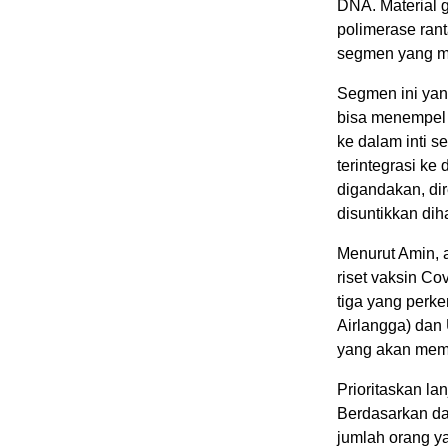
DNA. Material g
polimerase ran
segmen yang me
Segmen ini ya
bisa menempel 
ke dalam inti 
terintegrasi ke
digandakan, dir
disuntikkan dih
Menurut Amin, 
riset vaksin Co
tiga yang perk
Airlangga) dan 
yang akan memp
Prioritaskan lan
Berdasarkan da
jumlah orang y