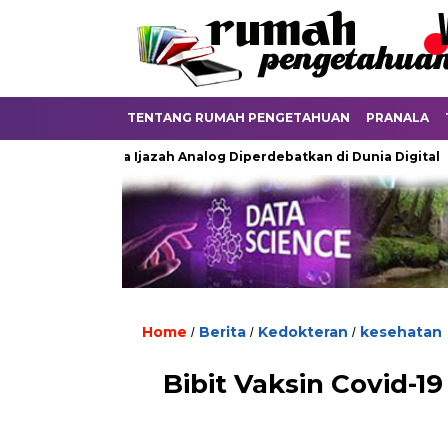
TENTANG RUMAH PENGETAHUAN
PRANALA
Ketika Ijazah Analog Diperdebatkan di Dunia Digital
Te
Home
Berita
Kedokteran
kesehatan
/
/
/
Bibit Vaksin Covid-1