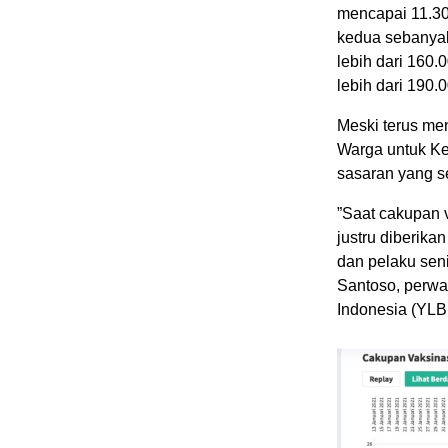
mencapai 11.30
kedua sebanyak
lebih dari 160
lebih dari 190.
Meski terus men
Warga untuk Ke
sasaran yang s
”Saat cakupan v
justru diberika
dan pelaku seni
Santoso, perwa
Indonesia (YLBH