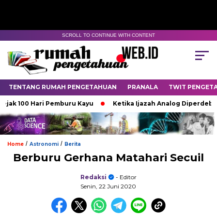
SCROLL TO CONTINUE WITH CONTENT
TENTANG RUMAH PENGETAHUAN
PRANALA
TWIT PENGET
 100 Hari Pemburu Kayu
Ketika Ijazah Analog Diperdebatkan d
/
/
Home
Astronomi
Berita
Berburu Gerhana Matahari Secuil
Redaksi
- Editor
Senin, 22 Juni 2020