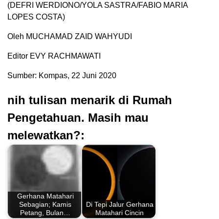
(DEFRI WERDIONO/YOLA SASTRA/FABIO MARIA
LOPES COSTA)
Oleh MUCHAMAD ZAID WAHYUDI
Editor EVY RACHMAWATI
Sumber: Kompas, 22 Juni 2020
nih tulisan menarik di Rumah
Pengetahuan. Masih mau
melewatkan?:
Gerhana Matahari
Sebagian; Kamis
Di Tepi Jalur Gerhana
Petang, Bulan…
Matahari Cincin