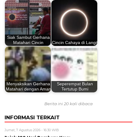
Siak Sambut Gerhana
Matahari Cincin
Cincin Cahaya di Langit
Menyaksikan Gerhana
Seperempat Bulan
Matahari dengan Aman
Tertutup Bumi
Berita ini 20 kali dibaca
INFORMASI TERKAIT
Jumat, 7 Agustus 2026 - 16:30 WIB