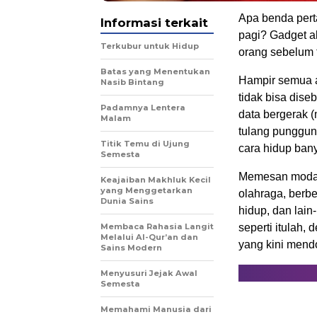
Apa benda pert
Informasi terkait
pagi? Gadget a
Terkubur untuk Hidup
orang sebelum 
Batas yang Menentukan
Hampir semua as
Nasib Bintang
tidak bisa dise
Padamnya Lentera
data bergerak 
Malam
tulang punggung
Titik Temu di Ujung
cara hidup ban
Semesta
Memesan moda tr
Keajaiban Makhluk Kecil
yang Menggetarkan
olahraga, berb
Dunia Sains
hidup, dan lain
Membaca Rahasia Langit
seperti itulah,
Melalui Al-Qur’an dan
yang kini mend
Sains Modern
Menyusuri Jejak Awal
Semesta
Memahami Manusia dari