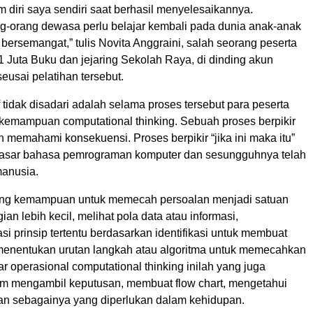
m diri saya sendiri saat berhasil menyelesaikannya.
g-orang dewasa perlu belajar kembali pada dunia anak-anak
bersemangat,” tulis Novita Anggraini, salah seorang peserta
1 Juta Buku dan jejaring Sekolah Raya, di dinding akun
usai pelatihan tersebut.
f tidak disadari adalah selama proses tersebut para peserta
 kemampuan computational thinking. Sebuah proses berpikir
dan memahami konsekuensi. Proses berpikir “jika ini maka itu”
dasar bahasa pemrograman komputer dan sesungguhnya telah
manusia.
tang kemampuan untuk memecah persoalan menjadi satuan
ian lebih kecil, melihat pola data atau informasi,
i prinsip tertentu berdasarkan identifikasi untuk membuat
 menentukan urutan langkah atau algoritma untuk memecahkan
r operasional computational thinking inilah yang juga
am mengambil keputusan, membuat flow chart, mengetahui
an sebagainya yang diperlukan dalam kehidupan.