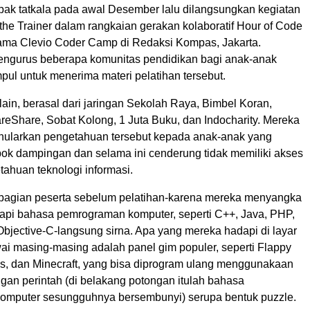
mpak tatkala pada awal Desember lalu dilangsungkan kegiatan
 the Trainer dalam rangkaian gerakan kolaboratif Hour of Code
ama Clevio Coder Camp di Redaksi Kompas, Jakarta.
ngurus beberapa komunitas pendidikan bagi anak-anak
pul untuk menerima materi pelatihan tersebut.
lain, berasal dari jaringan Sekolah Raya, Bimbel Koran,
eShare, Sobat Kolong, 1 Juta Buku, dan Indocharity. Mereka
nularkan pengetahuan tersebut kepada anak-anak yang
ok dampingan dan selama ini cenderung tidak memiliki akses
ahuan teknologi informasi.
agian peserta sebelum pelatihan-karena mereka menyangka
pi bahasa pemrograman komputer, seperti C++, Java, PHP,
bjective-C-langsung sirna. Apa yang mereka hadapi di layar
ai masing-masing adalah panel gim populer, seperti Flappy
rds, dan Minecraft, yang bisa diprogram ulang menggunakaan
gan perintah (di belakang potongan itulah bahasa
mputer sesungguhnya bersembunyi) serupa bentuk puzzle.