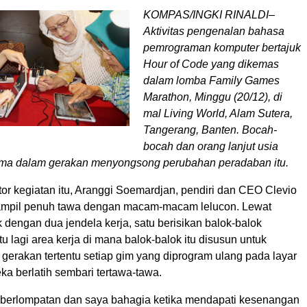
KOMPAS/INGKI RINALDI–
Aktivitas pengenalan bahasa
pemrograman komputer bertajuk
Hour of Code yang dikemas
dalam lomba Family Games
Marathon, Minggu (20/12), di
mal Living World, Alam Sutera,
Tangerang, Banten. Bocah-
bocah dan orang lanjut usia
ama dalam gerakan menyongsong perubahan peradaban itu.
tator kegiatan itu, Aranggi Soemardjan, pendiri dan CEO Clevio
ampil penuh tawa dengan macam-macam lelucon. Lewat
 dengan dua jendela kerja, satu berisikan balok-balok
tu lagi area kerja di mana balok-balok itu disusun untuk
gerakan tertentu setiap gim yang diprogram ulang pada layar
reka berlatih sembari tertawa-tawa.
a berlompatan dan saya bahagia ketika mendapati kesenangan