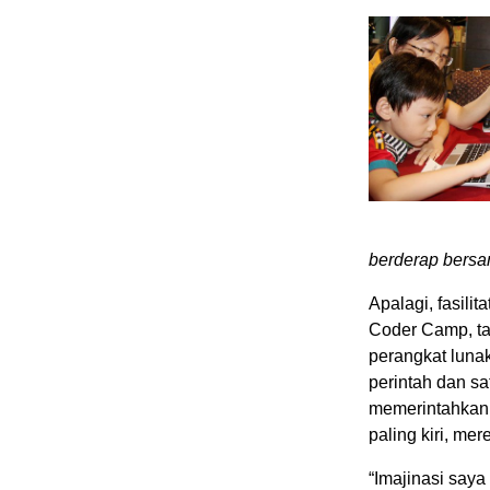
berderap bers
Apalagi, fasili
Coder Camp, t
perangkat lunak
perintah dan sa
memerintahkan 
paling kiri, me
“Imajinasi say