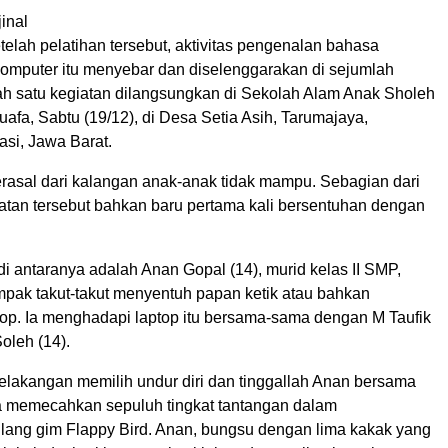
inal
telah pelatihan tersebut, aktivitas pengenalan bahasa
mputer itu menyebar dan diselenggarakan di sejumlah
ah satu kegiatan dilangsungkan di Sekolah Alam Anak Sholeh
fa, Sabtu (19/12), di Desa Setia Asih, Tarumajaya,
si, Jawa Barat.
erasal dari kalangan anak-anak tidak mampu. Sebagian dari
iatan tersebut bahkan baru pertama kali bersentuhan dengan
i antaranya adalah Anan Gopal (14), murid kelas II SMP,
ampak takut-takut menyentuh papan ketik atau bahkan
p. Ia menghadapi laptop itu bersama-sama dengan M Taufik
oleh (14).
lakangan memilih undur diri dan tinggallah Anan bersama
a memecahkan sepuluh tingkat tantangan dalam
ang gim Flappy Bird. Anan, bungsu dengan lima kakak yang