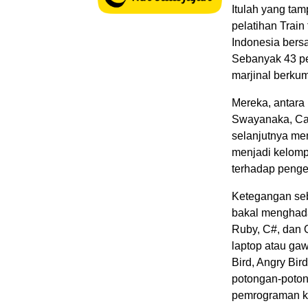
Itulah yang ta
pelatihan Train
Indonesia bers
Sebanyak 43 pe
marjinal berkum
Mereka, antara 
Swayanaka, Car
selanjutnya me
menjadi kelomp
terhadap penget
Ketegangan seb
bakal menghada
Ruby, C#, dan O
laptop atau gaw
Bird, Angry Bi
potongan-poton
pemrograman ko