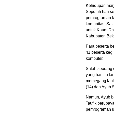
Kehidupan marj
Sepuluh hari se
pemrograman ko
komunitas. Sal
untuk Kaum Dhua
Kabupaten Beka
Para peserta b
41 peserta keg
komputer.
Salah seorang d
yang hari itu t
memegang lapto
(14) dan Ayub S
Namun, Ayub be
Taufik berupay
pemrograman ul