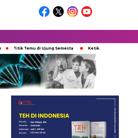
itik Temu di Ujung Semesta
Ketika Ijazah Analog Diperdebat