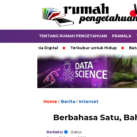
TENTANG RUMAH PENGETAHUAN
PRANALA
kan di Dunia Digital
Terkubur untuk Hidup
Batas yang 
Home
Berita
Internet
/
/
Berbahasa Satu, B
Redaksi
- Editor