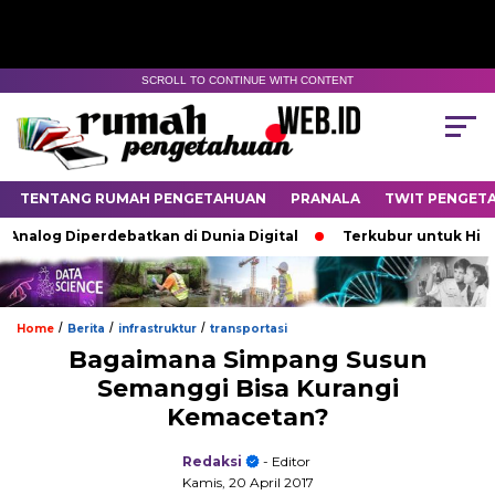
SCROLL TO CONTINUE WITH CONTENT
TENTANG RUMAH PENGETAHUAN
PRANALA
TWIT PENGET
alog Diperdebatkan di Dunia Digital
Terkubur untuk Hidup
/
/
/
Home
Berita
infrastruktur
transportasi
Bagaimana Simpang Susun
Semanggi Bisa Kurangi
Kemacetan?
Redaksi
- Editor
Kamis, 20 April 2017