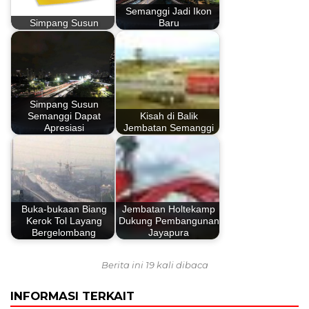
Semanggi Jadi Ikon
Simpang Susun
Baru
Simpang Susun
Semanggi Dapat
Kisah di Balik
Apresiasi
Jembatan Semanggi
Buka-bukaan Biang
Jembatan Holtekamp
Kerok Tol Layang
Dukung Pembangunan
Bergelombang
Jayapura
Berita ini 19 kali dibaca
INFORMASI TERKAIT