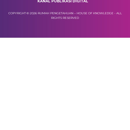
KANAL PUBLIKASI DIGITAL
COPYRIGHT © 2026 RUMAH PENGETAHUAN – HOUSE OF KNOWLEDGE - ALL
RIGHTS RESERVED