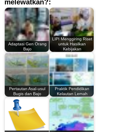
melewatkan?:
LIPI Menggiring Riset
Adaptasi Gen Orang
untuk Hasilkan
Bajo
Kebijakan
Pertautan Asal-usul
Praktik Pendidikan
Bugis dan Bajo
Kelautan Lemah