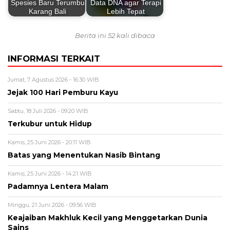
Spesies Baru Terumbu
Data DNA agar Terapi
Karang Bali
Lebih Tepat
Berita ini 52 kali dibaca
INFORMASI TERKAIT
Jumat, 7 Agustus 2026 - 16:30 WIB
Jejak 100 Hari Pemburu Kayu
Sabtu, 18 Juli 2026 - 09:20 WIB
Terkubur untuk Hidup
Kamis, 25 Juni 2026 - 20:11 WIB
Batas yang Menentukan Nasib Bintang
Kamis, 25 Juni 2026 - 14:21 WIB
Padamnya Lentera Malam
Minggu, 21 Juni 2026 - 09:56 WIB
Keajaiban Makhluk Kecil yang Menggetarkan Dunia
Sains