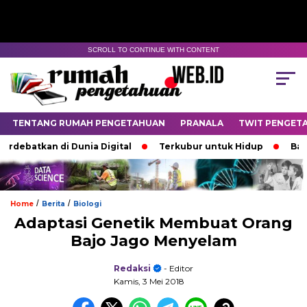
SCROLL TO CONTINUE WITH CONTENT
TENTANG RUMAH PENGETAHUAN
PRANALA
TWIT PENGET
kan di Dunia Digital
Terkubur untuk Hidup
Batas yang
/
/
Home
Berita
Biologi
Adaptasi Genetik Membuat Orang
Bajo Jago Menyelam
Redaksi
- Editor
Kamis, 3 Mei 2018