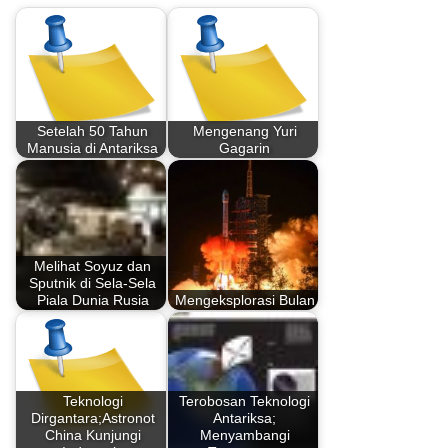
Setelah 50 Tahun
Mengenang Yuri
Manusia di Antariksa
Gagarin
Melihat Soyuz dan
Sputnik di Sela-Sela
Piala Dunia Rusia
Mengeksplorasi Bulan
Teknologi
Terobosan Teknologi
Dirgantara;Astronot
Antariksa;
China Kunjungi
Menyambangi