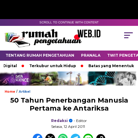
SCROLL TO CONTINUE WITH CONTENT
TENTANG RUMAH PENGETAHUAN
PRANALA
TWIT PENGET
ital
Terkubur untuk Hidup
Batas yang Menentukan Nas
/
Home
Artikel
50 Tahun Penerbangan Manusia
Pertama ke Antariksa
Redaksi
- Editor
Selasa, 12 April 2011