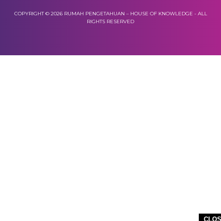
COPYRIGHT © 2026 RUMAH PENGETAHUAN – HOUSE OF KNOWLEDGE - ALL
RIGHTS RESERVED
CLO