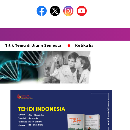
 Temu di Ujung Semesta
Ketika Ijazah Analog Diperdebatkan 