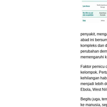
penyakit, meng
abad ini bersu
kompleks dan di
perubahan demo
memengaruhi k
Faktor pemicu d
kelompok. Pert
kehilangan hab
menjadi lebih 
Ebola, West Nil
Begitu juga, t
ke manusia, sepe