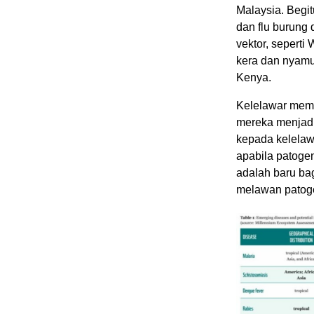
Malaysia. Begit
dan flu burung 
vektor, seperti
kera dan nyamuk
Kenya.
Kelelawar memp
mereka menjadi
kepada kelelawa
apabila patoge
adalah baru ba
melawan patoge