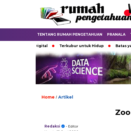
TENTANG RUMAH PENGETAHUAN
PRANALA
di Dunia Digital
Terkubur untuk Hidup
Batas yang Men
Home
Artikel
/
Zoo
Redaksi
- Editor