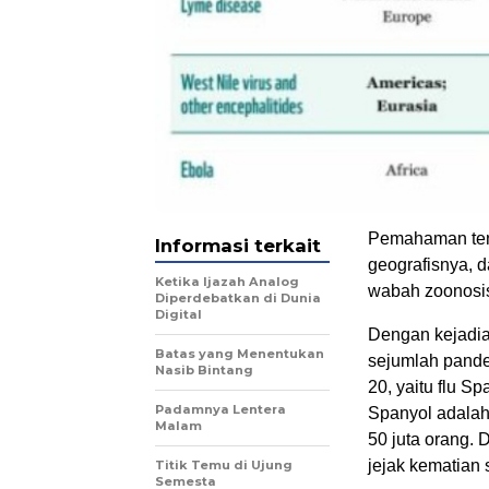
Pemahaman tenta
Informasi terkait
geografisnya, d
Ketika Ijazah Analog
wabah zoonosi
Diperdebatkan di Dunia
Digital
Dengan kejadia
Batas yang Menentukan
sejumlah pandem
Nasib Bintang
20, yaitu flu S
Padamnya Lentera
Spanyol adalah
Malam
50 juta orang. 
jejak kematian 
Titik Temu di Ujung
Semesta