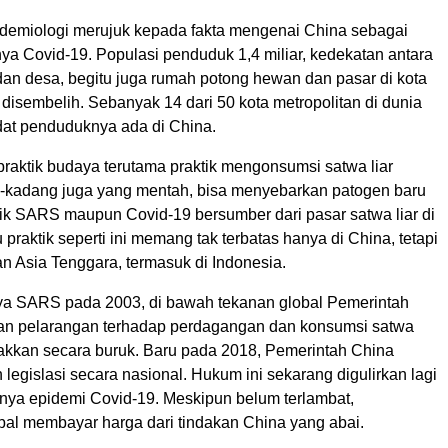
idemiologi merujuk kepada fakta mengenai China sebagai
ya Covid-19. Populasi penduduk 1,4 miliar, kedekatan antara
dan desa, begitu juga rumah potong hewan dan pasar di kota
disembelih. Sebanyak 14 dari 50 kota metropolitan di dunia
dat penduduknya ada di China.
praktik budaya terutama praktik mengonsumsi satwa liar
g-kadang juga yang mentah, bisa menyebarkan patogen baru
ik SARS maupun Covid-19 bersumber dari pasar satwa liar di
u praktik seperti ini memang tak terbatas hanya di China, tetapi
dan Asia Tenggara, termasuk di Indonesia.
a SARS pada 2003, di bawah tekanan global Pemerintah
an pelarangan terhadap perdagangan dan konsumsi satwa
tegakkan secara buruk. Baru pada 2018, Pemerintah China
egislasi secara nasional. Hukum ini sekarang digulirkan lagi
ya epidemi Covid-19. Meskipun belum terlambat,
bal membayar harga dari tindakan China yang abai.