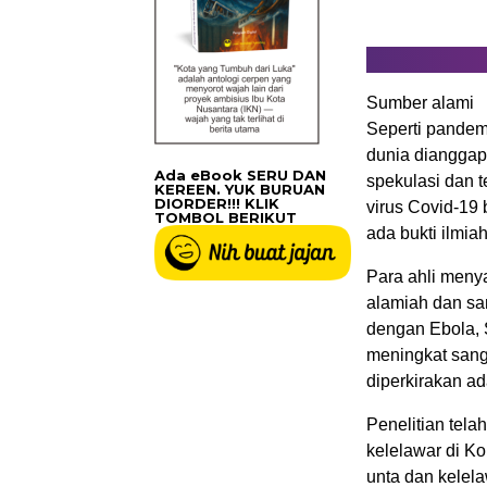
Sumber alami
Seperti pandem
dunia dianggap 
Ada eBook SERU DAN
spekulasi dan t
KEREEN. YUK BURUAN
DIORDER!!! KLIK
virus Covid-19 
TOMBOL BERIKUT
ada bukti ilmia
Para ahli menya
alamiah dan sa
dengan Ebola,
meningkat sang
diperkirakan ad
Penelitian tel
kelelawar di K
unta dan kelela