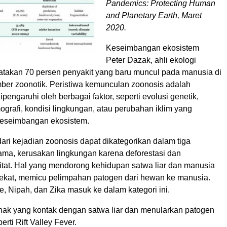
Pandemics: Protecting Human
and Planetary Earth, Maret
2020.
Keseimbangan ekosistem
Peter Dazak, ahli ekologi
atakan 70 persen penyakit yang baru muncul pada manusia di
mber zoonotik. Peristiwa kemunculan zoonosis adalah
pengaruhi oleh berbagai faktor, seperti evolusi genetik,
grafi, kondisi lingkungan, atau perubahan iklim yang
eseimbangan ekosistem.
ari kejadian zoonosis dapat dikategorikan dalam tiga
ama, kerusakan lingkungan karena deforestasi dan
itat. Hal yang mendorong kehidupan satwa liar dan manusia
dekat, memicu pelimpahan patogen dari hewan ke manusia.
e, Nipah, dan Zika masuk ke dalam kategori ini.
ernak yang kontak dengan satwa liar dan menularkan patogen
rti Rift Valley Fever.