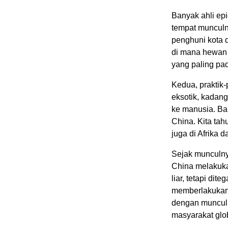
Banyak ahli ep
tempat munculn
penghuni kota 
di mana hewan 
yang paling pa
Kedua, praktik-
eksotik, kadan
ke manusia. Ba
China. Kita tah
juga di Afrika 
Sejak munculny
China melakuk
liar, tetapi di
memberlakukan l
dengan munculn
masyarakat glo