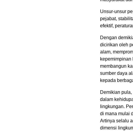
Unsur-unsur pen
pejabat, stabil
efektif, peratu
Dengan demikia
dicirikan oleh
alam, memprom
kepemimpinan lo
membangun kap
sumber daya al
kepada berbagai
Demikian pula,
dalam kehidupan
lingkungan. Pe
di mana mulai di
Artinya selalu 
dimensi lingku