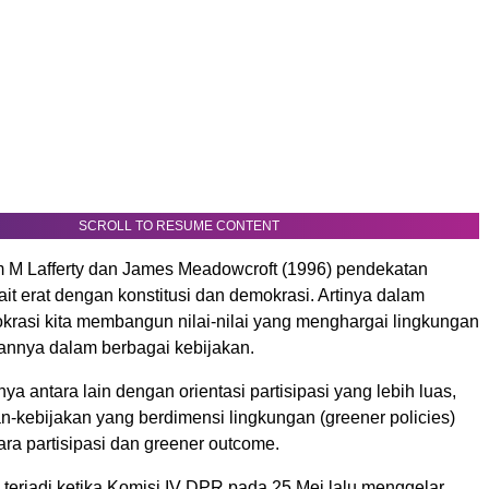
SCROLL TO RESUME CONTENT
m M Lafferty dan James Meadowcroft (1996) pendekatan
ait erat dengan konstitusi dan demokrasi. Artinya dalam
rasi kita membangun nilai-nilai yang menghargai lingkungan
nnya dalam berbagai kebijakan.
ya antara lain dengan orientasi partisipasi yang lebih luas,
n-kebijakan yang berdimensi lingkungan (greener policies)
tara partisipasi dan greener outcome.
k terjadi ketika Komisi IV DPR pada 25 Mei lalu menggelar