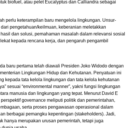
tuk biofuel, atau pelet Eucalyptus dan Calliandra sebagai
ah perlu keterampilan baru mengelola lingkungan. Unsur-
ri dari pengetahuan/keilmuan, keberanian meletakkan
, hasil dan solusi, pemahaman masalah dalam relevansi sosial
lekat kepada rencana kerja, dan pengaruh pengambil
a baru pertama telah diawali Presiden Joko Widodo dengan
enterian Lingkungan Hidup dan Kehutanan. Penyatuan ini
g kepada tata kelola lingkungan dan tata kelola kehutanan
a” sesuai “environmental manner”, yakni fungsi lingkungan
ntara manusia dan lingkungan yang tepat. Menurut David E
erspektif governance meliputi politik dan pemerintahan,
embagaan, serta proses pengawasan operasional dalam
n berbagai pemangku kepentingan (stakeholders). Jadi,
ak hanya merupakan urusan pemerintah, tetapi juga
 dunia usaha.