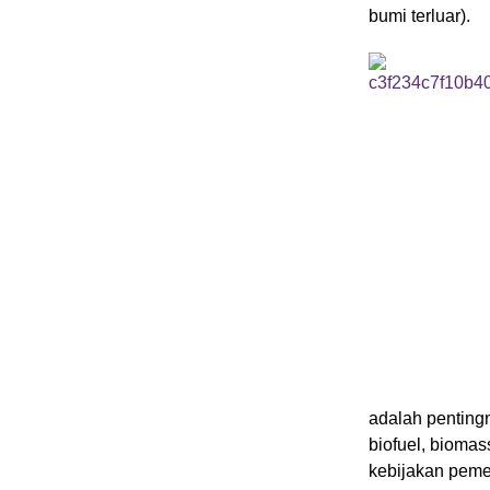
bumi terluar).
adalah pentingn
biofuel, bioma
kebijakan peme