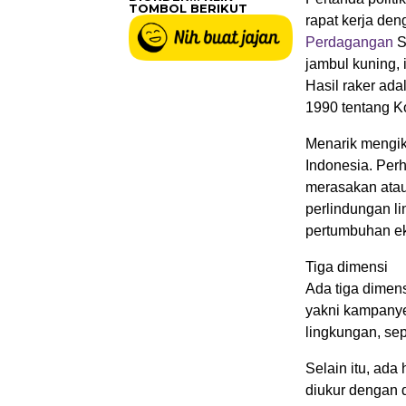
TOMBOL BERIKUT
rapat kerja de
Perdagangan
S
jambul kuning, 
Hasil raker ad
1990 tentang K
Menarik mengik
Indonesia. Perh
merasakan ata
perlindungan l
pertumbuhan e
Tiga dimensi
Ada tiga dimen
yakni kampanye
lingkungan, sep
Selain itu, ada
diukur dengan 