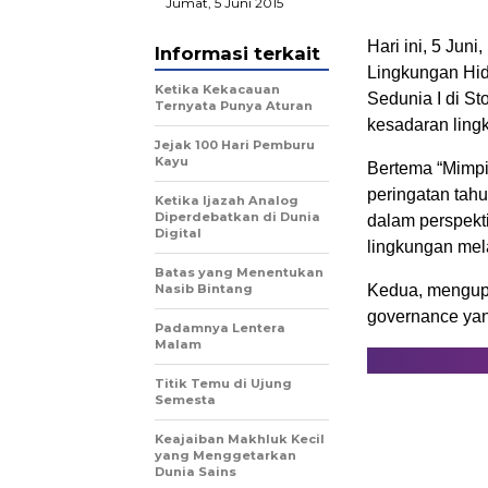
Jumat, 5 Juni 2015
Hari ini, 5 Jun
Informasi terkait
Lingkungan Hid
Ketika Kekacauan
Sedunia I di S
Ternyata Punya Aturan
kesadaran ling
Jejak 100 Hari Pemburu
Kayu
Bertema “Mimpi
peringatan tahu
Ketika Ijazah Analog
Diperdebatkan di Dunia
dalam perspekt
Digital
lingkungan mel
Batas yang Menentukan
Nasib Bintang
Kedua, mengupa
governance yan
Padamnya Lentera
Malam
Titik Temu di Ujung
Semesta
Keajaiban Makhluk Kecil
yang Menggetarkan
Dunia Sains