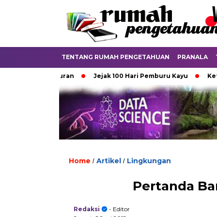
TENTANG RUMAH PENGETAHUAN
PRANALA
ta Punya Aturan
Jejak 100 Hari Pemburu Kayu
Ketika Ij
Home
Artikel
Lingkungan
/
/
Pertanda Ba
Redaksi
- Editor