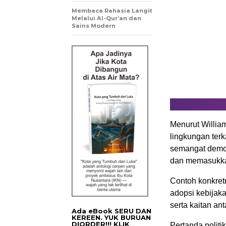
Membaca Rahasia Langit
Melalui Al-Qur’an dan
Sains Modern
Menurut Willia
lingkungan terk
semangat demok
dan memasukka
Contoh konkretn
adopsi kebijaka
serta kaitan an
Ada eBook SERU DAN
KEREEN. YUK BURUAN
DIORDER!!! KLIK
Pertanda politi