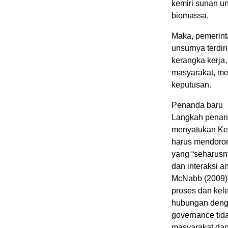
kemiri sunan un
biomassa.
Maka, pemerint
unsurnya terdi
kerangka kerja
masyarakat, me
keputusan.
Penanda baru
Langkah penand
menyatukan Kem
harus mendoron
yang “seharusny
dan interaksi a
McNabb (2009) p
proses dan kel
hubungan denga
governance tid
masyarakat dan