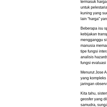
termasuk harga
untuk pelestar
kuning yang sud
lain “harga” ya
Beberapa isu spe
kebijakan trans
mengganggu sik
manusia memang
tipe fungsi inte
analisis hazards
fungsi evaluasi
Menurut Jose A
yang kompleks 
jaringan observ
Kita tahu, sist
geosfer yang dih
samudra, sungai