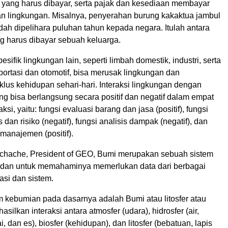
 yang harus dibayar, serta pajak dan kesediaan membayar
ian lingkungan. Misalnya, penyerahan burung kakaktua jambul
ah dipelihara puluhan tahun kepada negara. Itulah antara
ng harus dibayar sebuah keluarga.
sifik lingkungan lain, seperti limbah domestik, industri, serta
portasi dan otomotif, bisa merusak lingkungan dan
lus kehidupan sehari-hari. Interaksi lingkungan dengan
 bisa berlangsung secara positif dan negatif dalam empat
raksi, yaitu: fungsi evaluasi barang dan jasa (positif), fungsi
 dan risiko (negatif), fungsi analisis dampak (negatif), dan
 manajemen (positif).
chache, President of GEO, Bumi merupakan sebuah sistem
dan untuk memahaminya memerlukan data dari berbagai
asi dan sistem.
em kebumian pada dasarnya adalah Bumi atau litosfer atau
asilkan interaksi antara atmosfer (udara), hidrosfer (air,
, dan es), biosfer (kehidupan), dan litosfer (bebatuan, lapis