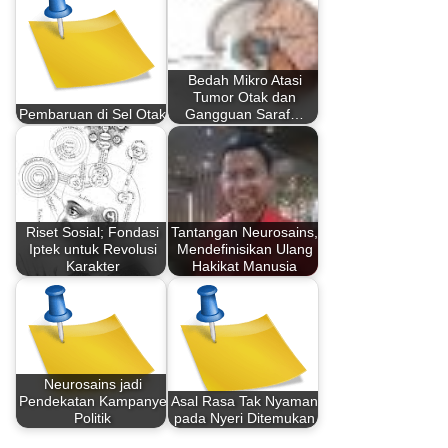
Bedah Mikro Atasi
Tumor Otak dan
Pembaruan di Sel Otak
Gangguan Saraf…
Riset Sosial; Fondasi
Tantangan Neurosains,
Iptek untuk Revolusi
Mendefinisikan Ulang
Karakter
Hakikat Manusia
Neurosains jadi
Pendekatan Kampanye
Asal Rasa Tak Nyaman
Politik
pada Nyeri Ditemukan