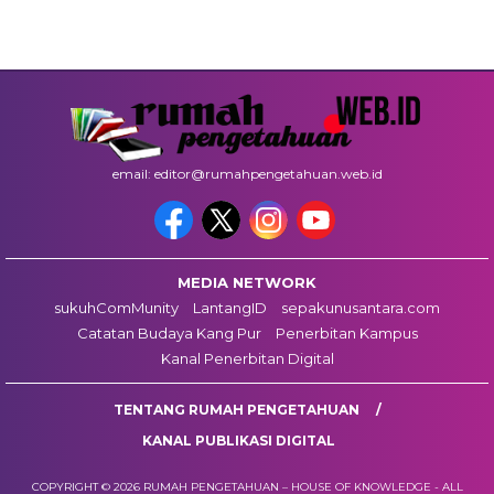
email: editor@rumahpengetahuan.web.id
MEDIA NETWORK
sukuhComMunity
LantangID
sepakunusantara.com
Catatan Budaya Kang Pur
Penerbitan Kampus
Kanal Penerbitan Digital
TENTANG RUMAH PENGETAHUAN
KANAL PUBLIKASI DIGITAL
COPYRIGHT © 2026 RUMAH PENGETAHUAN – HOUSE OF KNOWLEDGE - ALL