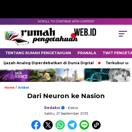
SCROLL TO CONTINUE WITH CONTENT
TENTANG RUMAH PENGETAHUAN
PRANALA
TWIT PENGET
 Ijazah Analog Diperdebatkan di Dunia Digital
Terkubur untu
/
Home
Artikel
Dari Neuron ke Nasion
Redaksi
- Editor
Sabtu, 21 September 2013